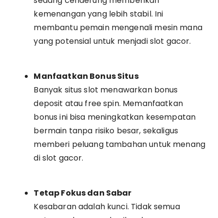
sedang cenderung memberikan
kemenangan yang lebih stabil. Ini
membantu pemain mengenali mesin mana
yang potensial untuk menjadi slot gacor.
Manfaatkan Bonus Situs
Banyak situs slot menawarkan bonus
deposit atau free spin. Memanfaatkan
bonus ini bisa meningkatkan kesempatan
bermain tanpa risiko besar, sekaligus
memberi peluang tambahan untuk menang
di slot gacor.
Tetap Fokus dan Sabar
Kesabaran adalah kunci. Tidak semua