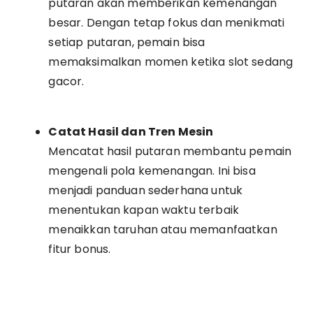
putaran akan memberikan kemenangan
besar. Dengan tetap fokus dan menikmati
setiap putaran, pemain bisa
memaksimalkan momen ketika slot sedang
gacor.
Catat Hasil dan Tren Mesin
Mencatat hasil putaran membantu pemain
mengenali pola kemenangan. Ini bisa
menjadi panduan sederhana untuk
menentukan kapan waktu terbaik
menaikkan taruhan atau memanfaatkan
fitur bonus.