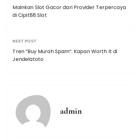
Mainkan Slot Gacor dari Provider Terpercaya
di Cipit88 Slot
NEXT POST
Tren “Buy Murah Spam”: Kapan Worth It di
Jendelatoto
admin