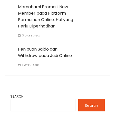
Memahami Promosi New
Member pada Platform
Permainan Online: Hal yang
Perlu Diperhatikan
3 DAYS AGO
Penipuan Saldo dan
Withdraw pada Judi Online
1 WEEK AGO
SEARCH
Search