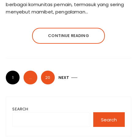
berbagai komunitas pemain, termasuk yang sering
menyebut mamibet, pengalaman…
CONTINUE READING
P
1
…
20
NEXT
o
s
t
SEARCH
s
p
Search
a