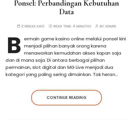
Ponsel: Perbandingan Kebutuhan
Data
2 WEEKS AGO
READ TIME:
4 MINUTES
BY
ADMIN
B
ermain game kasino online melalui ponsel kini
menjadi pilihan banyak orang karena
menawarkan kemudahan akses kapan saja
dan di mana saja. Di antara berbagai pilihan
permainan, slot digital dan MG Live menjadi dua
kategori yang paling sering dimainkan. Tak heran…
CONTINUE READING