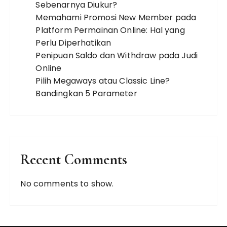
Sebenarnya Diukur?
Memahami Promosi New Member pada
Platform Permainan Online: Hal yang
Perlu Diperhatikan
Penipuan Saldo dan Withdraw pada Judi
Online
Pilih Megaways atau Classic Line?
Bandingkan 5 Parameter
Recent Comments
No comments to show.