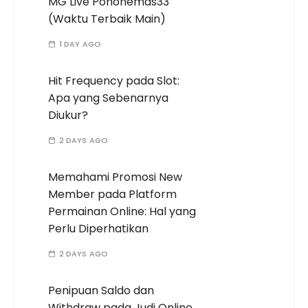
MG Live Pohonemas33
(Waktu Terbaik Main)
1 DAY AGO
Hit Frequency pada Slot:
Apa yang Sebenarnya
Diukur?
2 DAYS AGO
Memahami Promosi New
Member pada Platform
Permainan Online: Hal yang
Perlu Diperhatikan
2 DAYS AGO
Penipuan Saldo dan
Withdraw pada Judi Online