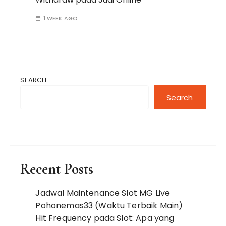
1 WEEK AGO
SEARCH
Search
Recent Posts
Jadwal Maintenance Slot MG Live
Pohonemas33 (Waktu Terbaik Main)
Hit Frequency pada Slot: Apa yang