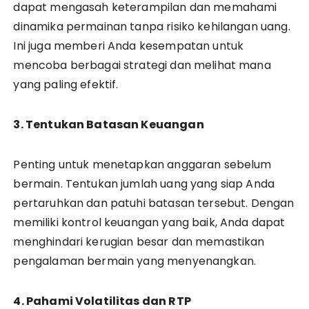
dapat mengasah keterampilan dan memahami
dinamika permainan tanpa risiko kehilangan uang.
Ini juga memberi Anda kesempatan untuk
mencoba berbagai strategi dan melihat mana
yang paling efektif.
3. Tentukan Batasan Keuangan
Penting untuk menetapkan anggaran sebelum
bermain. Tentukan jumlah uang yang siap Anda
pertaruhkan dan patuhi batasan tersebut. Dengan
memiliki kontrol keuangan yang baik, Anda dapat
menghindari kerugian besar dan memastikan
pengalaman bermain yang menyenangkan.
4. Pahami Volatilitas dan RTP