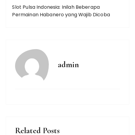
Slot Pulsa Indonesia: Inilah Beberapa
Permainan Habanero yang Wajib Dicoba
admin
Related Posts