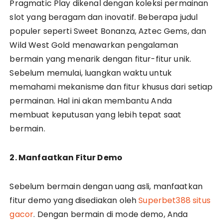
Pragmatic Play dikenal dengan koleksi permainan
slot yang beragam dan inovatif. Beberapa judul
populer seperti Sweet Bonanza, Aztec Gems, dan
Wild West Gold menawarkan pengalaman
bermain yang menarik dengan fitur-fitur unik.
Sebelum memulai, luangkan waktu untuk
memahami mekanisme dan fitur khusus dari setiap
permainan. Hal ini akan membantu Anda
membuat keputusan yang lebih tepat saat
bermain.
2. Manfaatkan Fitur Demo
Sebelum bermain dengan uang asli, manfaatkan
fitur demo yang disediakan oleh
Superbet388 situs
gacor
. Dengan bermain di mode demo, Anda