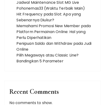
Jadwal Maintenance Slot MG Live
Pohonemas33 (Waktu Terbaik Main)
Hit Frequency pada Slot: Apa yang
Sebenarnya Diukur?
Memahami Promosi New Member pada
Platform Permainan Online: Hal yang
Perlu Diperhatikan
Penipuan Saldo dan Withdraw pada Judi
Online
Pilih Megaways atau Classic Line?
Bandingkan 5 Parameter
Recent Comments
No comments to show.