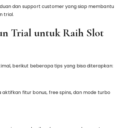
panduan dan support customer yang siap membantu
trial.
n Trial untuk Raih Slot
l, berikut beberapa tips yang bisa diterapkan:
aktifkan fitur bonus, free spins, dan mode turbo