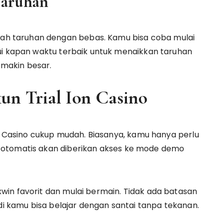
Taruhan
 taruhan dengan bebas. Kamu bisa coba mulai
ui kapan waktu terbaik untuk menaikkan taruhan
makin besar.
n Trial Ion Casino
on Casino cukup mudah. Biasanya, kamu hanya perlu
 otomatis akan diberikan akses ke mode demo
in favorit dan mulai bermain. Tidak ada batasan
adi kamu bisa belajar dengan santai tanpa tekanan.