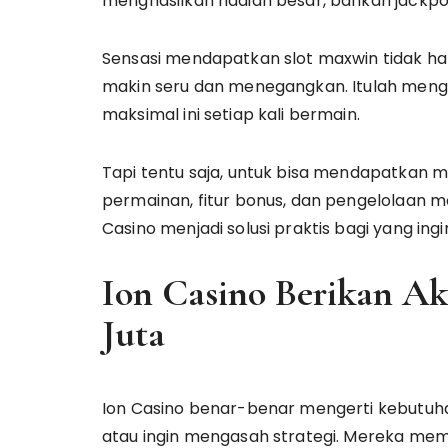
menghasilkan hadiah besar, bahkan jackpo
Sensasi mendapatkan slot maxwin tidak ha
makin seru dan menegangkan. Itulah men
maksimal ini setiap kali bermain.
Tapi tentu saja, untuk bisa mendapatkan
permainan, fitur bonus, dan pengelolaan mod
Casino menjadi solusi praktis bagi yang ing
Ion Casino Berikan Ak
Juta
Ion Casino benar-benar mengerti kebutu
atau ingin mengasah strategi. Mereka me