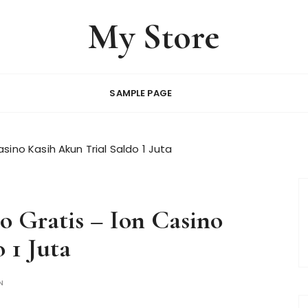
My Store
SAMPLE PAGE
sino Kasih Akun Trial Saldo 1 Juta
 Gratis – Ion Casino
 1 Juta
N