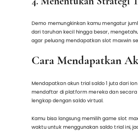
4.
Menentukan Strategi 
Demo memungkinkan kamu mengatur jumlah
dari taruhan kecil hingga besar, mengetah
agar peluang mendapatkan slot maxwin se
Cara Mendapatkan Aku
Mendapatkan akun trial saldo 1 juta dari I
mendaftar di platform mereka dan secara
lengkap dengan saldo virtual.
Kamu bisa langsung memilih game slot maxw
waktu untuk menggunakan saldo trial ini, j