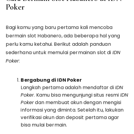
Poker
Bagi kamu yang baru pertama kali mencoba
bermain slot Habanero, ada beberapa hal yang
perlu kamu ketahui. Berikut adalah panduan
sederhana untuk memulai permainan slot di
IDN
Poker
:
Bergabung di IDN Poker
Langkah pertama adalah mendaftar di
IDN
Poker
. Kamu bisa mengunjungi situs resmi
IDN
Poker
dan membuat akun dengan mengisi
informasi yang diminta. Setelah itu, lakukan
verifikasi akun dan deposit pertama agar
bisa mulai bermain.