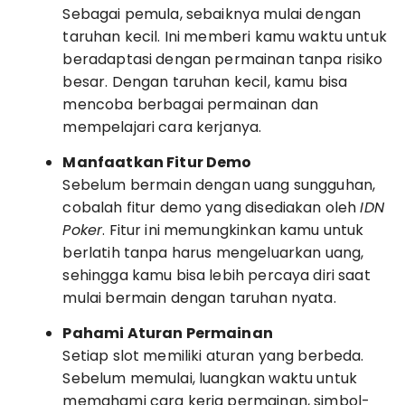
Sebagai pemula, sebaiknya mulai dengan
taruhan kecil. Ini memberi kamu waktu untuk
beradaptasi dengan permainan tanpa risiko
besar. Dengan taruhan kecil, kamu bisa
mencoba berbagai permainan dan
mempelajari cara kerjanya.
Manfaatkan Fitur Demo
Sebelum bermain dengan uang sungguhan,
cobalah fitur demo yang disediakan oleh
IDN
Poker
. Fitur ini memungkinkan kamu untuk
berlatih tanpa harus mengeluarkan uang,
sehingga kamu bisa lebih percaya diri saat
mulai bermain dengan taruhan nyata.
Pahami Aturan Permainan
Setiap slot memiliki aturan yang berbeda.
Sebelum memulai, luangkan waktu untuk
memahami cara kerja permainan, simbol-