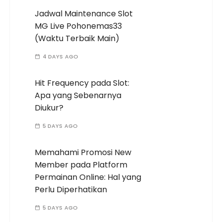
Jadwal Maintenance Slot
MG Live Pohonemas33
(Waktu Terbaik Main)
4 DAYS AGO
Hit Frequency pada Slot:
Apa yang Sebenarnya
Diukur?
5 DAYS AGO
Memahami Promosi New
Member pada Platform
Permainan Online: Hal yang
Perlu Diperhatikan
5 DAYS AGO