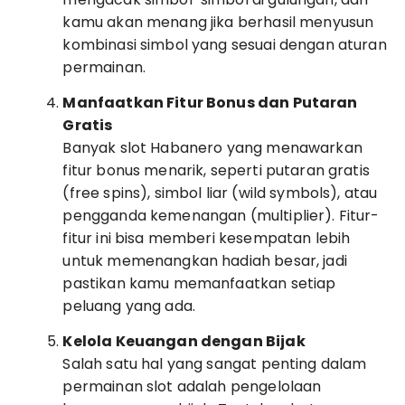
kamu akan menang jika berhasil menyusun
kombinasi simbol yang sesuai dengan aturan
permainan.
Manfaatkan Fitur Bonus dan Putaran
Gratis
Banyak slot Habanero yang menawarkan
fitur bonus menarik, seperti putaran gratis
(free spins), simbol liar (wild symbols), atau
pengganda kemenangan (multiplier). Fitur-
fitur ini bisa memberi kesempatan lebih
untuk memenangkan hadiah besar, jadi
pastikan kamu memanfaatkan setiap
peluang yang ada.
Kelola Keuangan dengan Bijak
Salah satu hal yang sangat penting dalam
permainan slot adalah pengelolaan