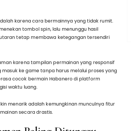
adalah karena cara bermainnya yang tidak rumit.
enekan tombol spin, lalu menunggu hasil
p putaran tetap membawa ketegangan tersendiri
nyaman karena tampilan permainan yang responsif
g masuk ke game tanpa harus melalui proses yang
erasa cocok bermain Habanero di platform
isi waktu luang.
in menarik adalah kemungkinan munculnya fitur
mainan secara drastis.