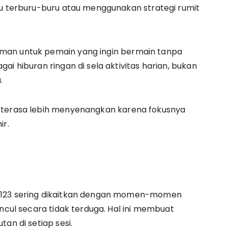
lu terburu-buru atau menggunakan strategi rumit
man untuk pemain yang ingin bermain tanpa
ai hiburan ringan di sela aktivitas harian, bukan
.
n terasa lebih menyenangkan karena fokusnya
ir.
ri123 sering dikaitkan dengan momen-momen
uncul secara tidak terduga. Hal ini membuat
an di setiap sesi.