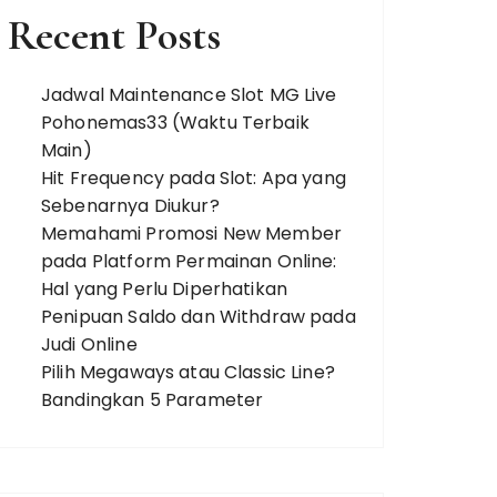
Recent Posts
Jadwal Maintenance Slot MG Live
Pohonemas33 (Waktu Terbaik
Main)
Hit Frequency pada Slot: Apa yang
Sebenarnya Diukur?
Memahami Promosi New Member
pada Platform Permainan Online:
Hal yang Perlu Diperhatikan
Penipuan Saldo dan Withdraw pada
Judi Online
Pilih Megaways atau Classic Line?
Bandingkan 5 Parameter