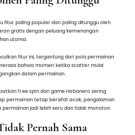
Momen Paling Ditunggu
u fitur paling populer dan paling ditunggu oleh
taran gratis dengan peluang kemenangan
han utama.
lkan fitur ini, tergantung dari pola permainan
merasa bahwa momen ketika scatter mulai
negangkan dalam permainan.
apatkan free spin dari game Habanero sering
tiap permainan tetap bersifat acak, pengalaman
ermainan jadi lebih seru dan tidak monoton.
 Tidak Pernah Sama