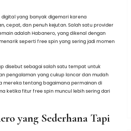
n digital yang banyak digemari karena
 cepat, dan penuh kejutan. Salah satu provider
pemain adalah Habanero, yang dikenal dengan
enarik seperti free spin yang sering jadi momen
p disebut sebagai salah satu tempat untuk
an pengalaman yang cukup lancar dan mudah
ta mereka tentang bagaimana permainan di
ketika fitur free spin muncul lebih sering dari
ero yang Sederhana Tapi