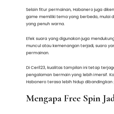
Selain fitur permainan, Habanero juga dike
game memiliki tema yang berbeda, mulai da
yang penuh warna.
Efek suara yang digunakan juga mendukung
muncul atau kemenangan terjadi, suara y
permainan.
Di Ceri123, kualitas tampilan ini tetap ter
pengalaman bermain yang lebih imersif. Ko
Habanero terasa lebih hidup dibandingkan
Mengapa Free Spin Jad