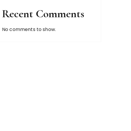
Recent Comments
No comments to show.