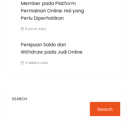
Member pada Platform
Permainan Online: Hal yang
Perlu Diperhatikan
5 DAYS AGO
Penipuan Saldo dan
Withdraw pada Judi Online
2 WEEKS AGO
SEARCH
Search