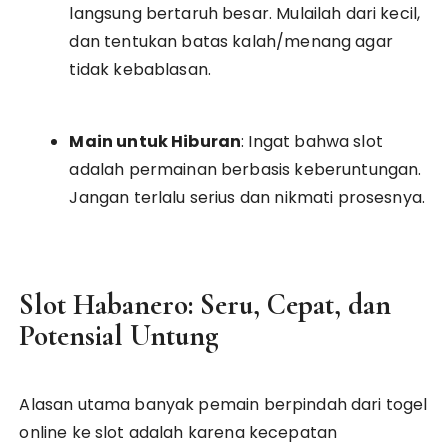
langsung bertaruh besar. Mulailah dari kecil,
dan tentukan batas kalah/menang agar
tidak kebablasan.
Main untuk Hiburan
: Ingat bahwa slot
adalah permainan berbasis keberuntungan.
Jangan terlalu serius dan nikmati prosesnya.
Slot Habanero: Seru, Cepat, dan
Potensial Untung
Alasan utama banyak pemain berpindah dari togel
online ke slot adalah karena kecepatan