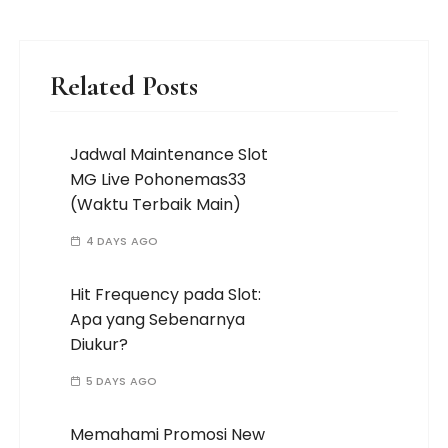
Related Posts
Jadwal Maintenance Slot
MG Live Pohonemas33
(Waktu Terbaik Main)
4 DAYS AGO
Hit Frequency pada Slot:
Apa yang Sebenarnya
Diukur?
5 DAYS AGO
Memahami Promosi New