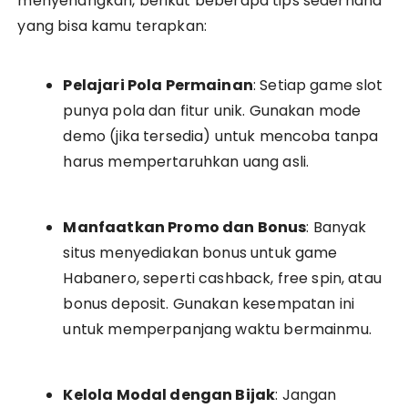
menyenangkan, berikut beberapa tips sederhana
yang bisa kamu terapkan:
Pelajari Pola Permainan
: Setiap game slot
punya pola dan fitur unik. Gunakan mode
demo (jika tersedia) untuk mencoba tanpa
harus mempertaruhkan uang asli.
Manfaatkan Promo dan Bonus
: Banyak
situs menyediakan bonus untuk game
Habanero, seperti cashback, free spin, atau
bonus deposit. Gunakan kesempatan ini
untuk memperpanjang waktu bermainmu.
Kelola Modal dengan Bijak
: Jangan