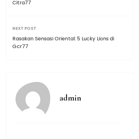
Citra77
NEXT POST
Rasakan Sensasi Oriental: 5 Lucky Lions di
Gcr77
admin