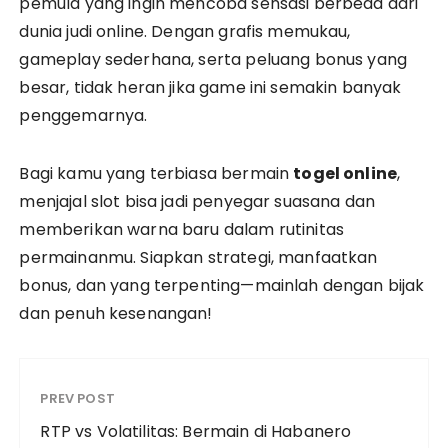
pemula yang ingin mencoba sensasi berbeda dari
dunia judi online. Dengan grafis memukau,
gameplay sederhana, serta peluang bonus yang
besar, tidak heran jika game ini semakin banyak
penggemarnya.
Bagi kamu yang terbiasa bermain
togel online
,
menjajal slot bisa jadi penyegar suasana dan
memberikan warna baru dalam rutinitas
permainanmu. Siapkan strategi, manfaatkan
bonus, dan yang terpenting—mainlah dengan bijak
dan penuh kesenangan!
PREV POST
RTP vs Volatilitas: Bermain di Habanero