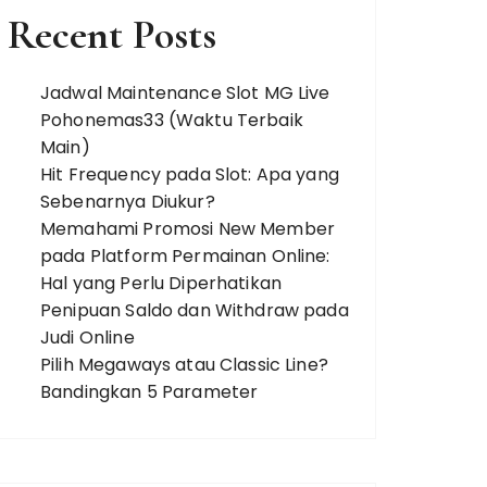
Recent Posts
Jadwal Maintenance Slot MG Live
Pohonemas33 (Waktu Terbaik
Main)
Hit Frequency pada Slot: Apa yang
Sebenarnya Diukur?
Memahami Promosi New Member
pada Platform Permainan Online:
Hal yang Perlu Diperhatikan
Penipuan Saldo dan Withdraw pada
Judi Online
Pilih Megaways atau Classic Line?
Bandingkan 5 Parameter