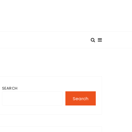
SEARCH
Search