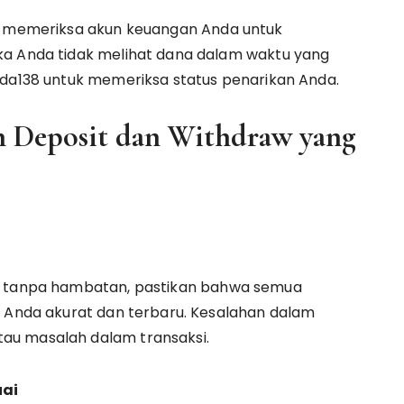
uk memeriksa akun keuangan Anda untuk
ka Anda tidak melihat dana dalam waktu yang
uda138 untuk memeriksa status penarikan Anda.
n Deposit dan Withdraw yang
an tanpa hambatan, pastikan bahwa semua
8 Anda akurat dan terbaru. Kesalahan dalam
au masalah dalam transaksi.
uai