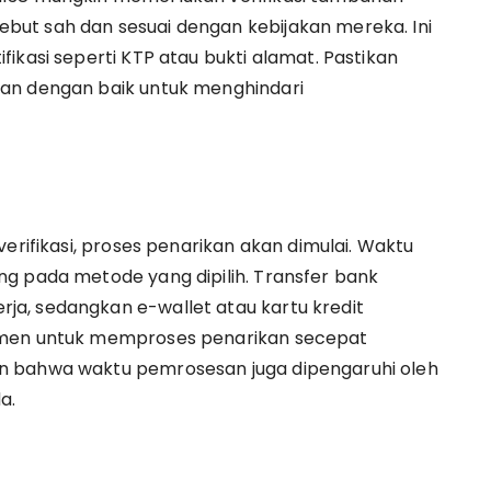
ut sah dan sesuai dengan kebijakan mereka. Ini
ikasi seperti KTP atau bukti alamat. Pastikan
kan dengan baik untuk menghindari
erifikasi, proses penarikan akan dimulai. Waktu
g pada metode yang dipilih. Transfer bank
a, sedangkan e-wallet atau kartu kredit
tmen untuk memproses penarikan secepat
n bahwa waktu pemrosesan juga dipengaruhi oleh
a.