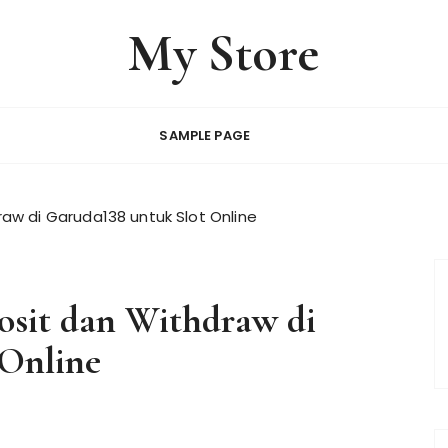
My Store
SAMPLE PAGE
w di Garuda138 untuk Slot Online
sit dan Withdraw di
 Online