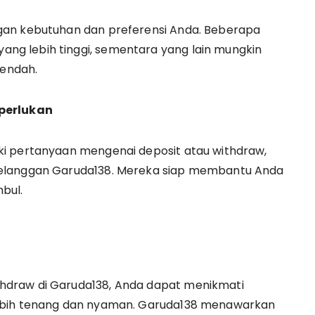
gan kebutuhan dan preferensi Anda. Beberapa
g lebih tinggi, sementara yang lain mungkin
rendah.
iperlukan
i pertanyaan mengenai deposit atau withdraw,
pelanggan Garuda138. Mereka siap membantu Anda
bul.
hdraw di Garuda138, Anda dapat menikmati
lebih tenang dan nyaman. Garuda138 menawarkan