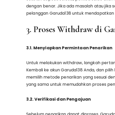
dengan benar. Jika ada masalah atau jika s
pelanggan Garuda138 untuk mendapatkan 
3. Proses Withdraw di G
3.1. Menyiapkan Permintaan Penarikan
Untuk melakukan withdraw, langkah perta
Kembali ke akun Garuda138 Anda, dan pilih
memilih metode penarikan yang sesuai deng
yang sama untuk memudahkan proses pena
3.2. Verifikasi dan Pengajuan
Sebelum penarikan dapat diproses, Garud