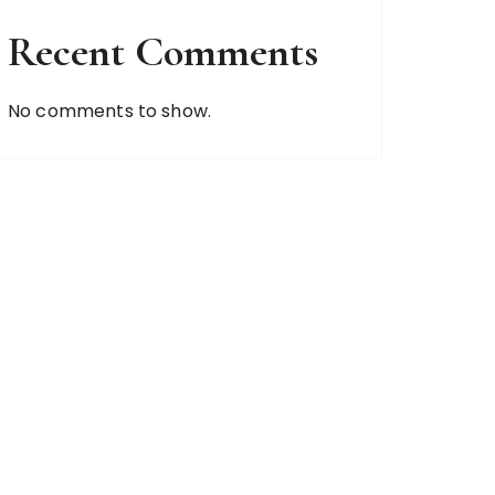
Recent Comments
No comments to show.