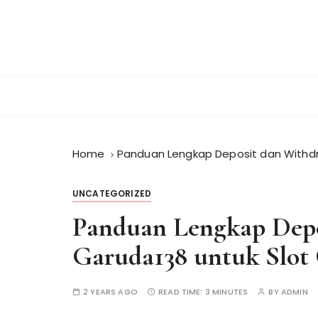
S
k
i
p
t
o
c
o
n
Home
Panduan Lengkap Deposit dan Withdra
t
e
UNCATEGORIZED
n
Panduan Lengkap Depo
t
Garuda138 untuk Slot
2 YEARS AGO
READ TIME:
3 MINUTES
BY
ADMIN