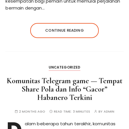
kesempatan bagi pemain untuk memulai perjalanan
bermain dengan…
CONTINUE READING
UNCATEGORIZED
Komunitas Telegram game — Tempat
Share Pola dan Info “Gacor”
Habanero Terkini
2 MONTHS AGO
READ TIME:
3 MINUTES
BY
ADMIN
alam beberapa tahun terakhir, komunitas