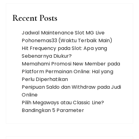
i
n
Recent Posts
a
t
Jadwal Maintenance Slot MG Live
Pohonemas33 (Waktu Terbaik Main)
i
Hit Frequency pada Slot: Apa yang
o
Sebenarnya Diukur?
n
Memahami Promosi New Member pada
Platform Permainan Online: Hal yang
Perlu Diperhatikan
Penipuan Saldo dan Withdraw pada Judi
Online
Pilih Megaways atau Classic Line?
Bandingkan 5 Parameter