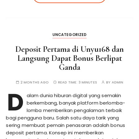
UNCATEGORIZED
Deposit Pertama di Unyu168 dan
Langsung Dapat Bonus Berlipat
Ganda
2 MONTHS AGO
READ TIME:
3 MINUTES
BY
ADMIN
D
alam dunia hiburan digital yang semakin
berkembang, banyak platform berlomba-
lomba memberikan pengalaman terbaik
bagi pengguna baru. Salah satu daya tarik yang
sering membuat pemain penasaran adalah bonus
deposit pertama. Konsep ini memberikan