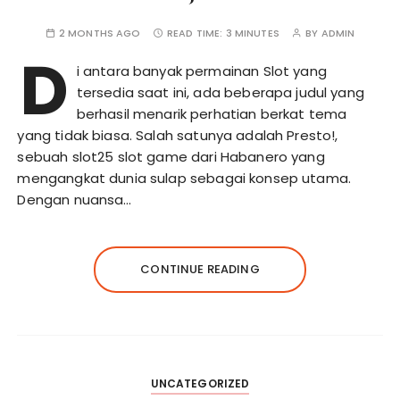
2 MONTHS AGO
READ TIME:
3 MINUTES
BY
ADMIN
D
i antara banyak permainan Slot yang
tersedia saat ini, ada beberapa judul yang
berhasil menarik perhatian berkat tema
yang tidak biasa. Salah satunya adalah Presto!,
sebuah slot25 slot game dari Habanero yang
mengangkat dunia sulap sebagai konsep utama.
Dengan nuansa…
CONTINUE READING
UNCATEGORIZED