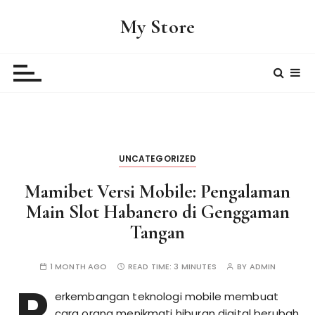
S
My Store
k
i
p
t
o
c
o
n
UNCATEGORIZED
t
e
Mamibet Versi Mobile: Pengalaman
n
Main Slot Habanero di Genggaman
t
Tangan
1 MONTH AGO
READ TIME:
3 MINUTES
BY
ADMIN
P
erkembangan teknologi mobile membuat
cara orang menikmati hiburan digital berubah