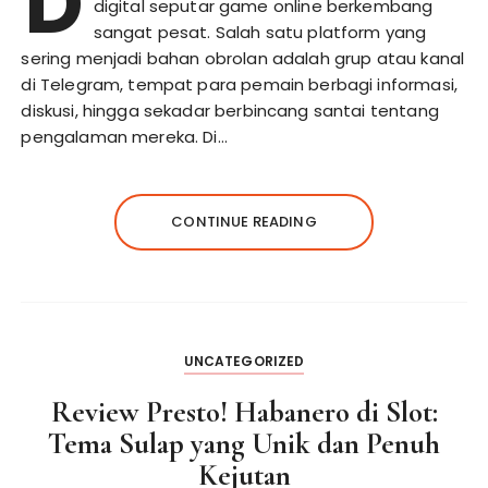
D
digital seputar game online berkembang
sangat pesat. Salah satu platform yang
sering menjadi bahan obrolan adalah grup atau kanal
di Telegram, tempat para pemain berbagi informasi,
diskusi, hingga sekadar berbincang santai tentang
pengalaman mereka. Di…
CONTINUE READING
UNCATEGORIZED
Review Presto! Habanero di Slot:
Tema Sulap yang Unik dan Penuh
Kejutan