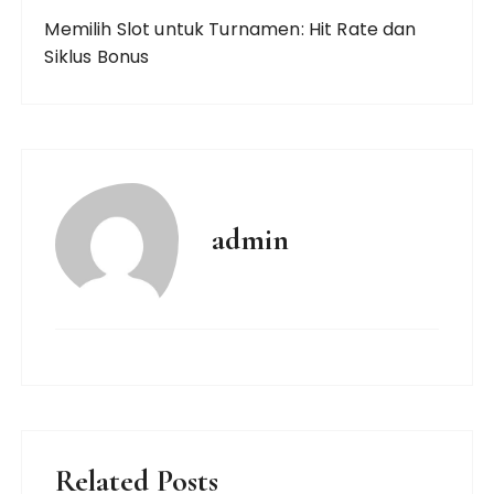
Memilih Slot untuk Turnamen: Hit Rate dan
Siklus Bonus
admin
Related Posts