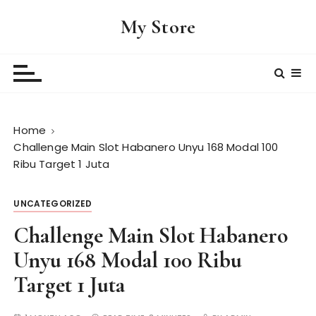
S
My Store
k
i
p
t
o
c
Home
o
Challenge Main Slot Habanero Unyu 168 Modal 100
n
Ribu Target 1 Juta
t
e
n
UNCATEGORIZED
t
Challenge Main Slot Habanero
Unyu 168 Modal 100 Ribu
Target 1 Juta