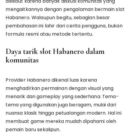
disebut karena banyak diskusi komunitas yang
mengaitkannya dengan pengalaman bermain slot
Habanero. Walaupun begitu, sebagian besar
pembahasan ini lahir dari cerita pengguna, bukan
formula resmi atau metode tertentu.
Daya tarik slot Habanero dalam
komunitas
Provider Habanero dikenal luas karena
menghadirkan permainan dengan visual yang
menarik dan gameplay yang sederhana. Tema-
tema yang digunakan juga beragam, mulai dari
nuansa klasik hingga petualangan modern. Hal ini
membuat game mereka mudah dipahami oleh
pemain baru sekalipun.