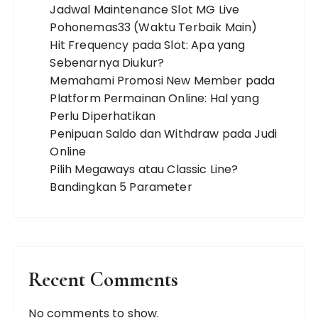
Jadwal Maintenance Slot MG Live
Pohonemas33 (Waktu Terbaik Main)
Hit Frequency pada Slot: Apa yang
Sebenarnya Diukur?
Memahami Promosi New Member pada
Platform Permainan Online: Hal yang
Perlu Diperhatikan
Penipuan Saldo dan Withdraw pada Judi
Online
Pilih Megaways atau Classic Line?
Bandingkan 5 Parameter
Recent Comments
No comments to show.