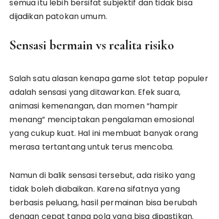
semua itu lebih bersifat subjektif dan tidak bisa
dijadikan patokan umum.
Sensasi bermain vs realita risiko
Salah satu alasan kenapa game slot tetap populer
adalah sensasi yang ditawarkan. Efek suara,
animasi kemenangan, dan momen “hampir
menang” menciptakan pengalaman emosional
yang cukup kuat. Hal ini membuat banyak orang
merasa tertantang untuk terus mencoba.
Namun di balik sensasi tersebut, ada risiko yang
tidak boleh diabaikan. Karena sifatnya yang
berbasis peluang, hasil permainan bisa berubah
dengan cepat tanpa pola yang bisa dipastikan.