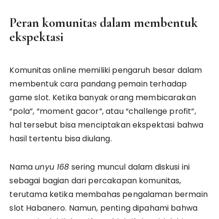
Peran komunitas dalam membentuk
ekspektasi
Komunitas online memiliki pengaruh besar dalam
membentuk cara pandang pemain terhadap
game slot. Ketika banyak orang membicarakan
“pola”, “moment gacor”, atau “challenge profit”,
hal tersebut bisa menciptakan ekspektasi bahwa
hasil tertentu bisa diulang.
Nama
unyu 168
sering muncul dalam diskusi ini
sebagai bagian dari percakapan komunitas,
terutama ketika membahas pengalaman bermain
slot Habanero. Namun, penting dipahami bahwa