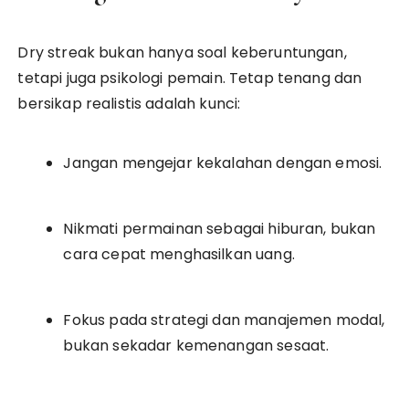
Dry streak bukan hanya soal keberuntungan,
tetapi juga psikologi pemain. Tetap tenang dan
bersikap realistis adalah kunci:
Jangan mengejar kekalahan dengan emosi.
Nikmati permainan sebagai hiburan, bukan
cara cepat menghasilkan uang.
Fokus pada strategi dan manajemen modal,
bukan sekadar kemenangan sesaat.