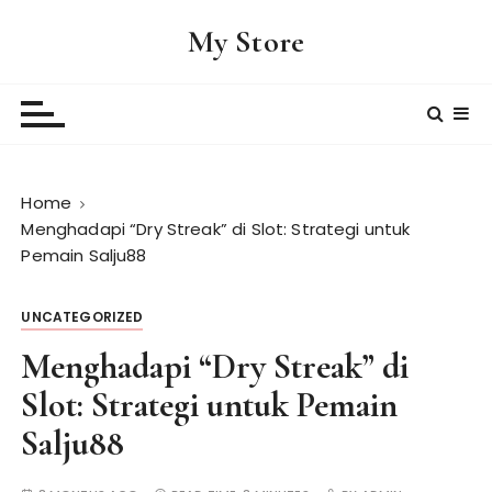
S
My Store
k
i
p
t
o
c
Home
o
Menghadapi “Dry Streak” di Slot: Strategi untuk
n
Pemain Salju88
t
e
n
UNCATEGORIZED
t
Menghadapi “Dry Streak” di
Slot: Strategi untuk Pemain
Salju88