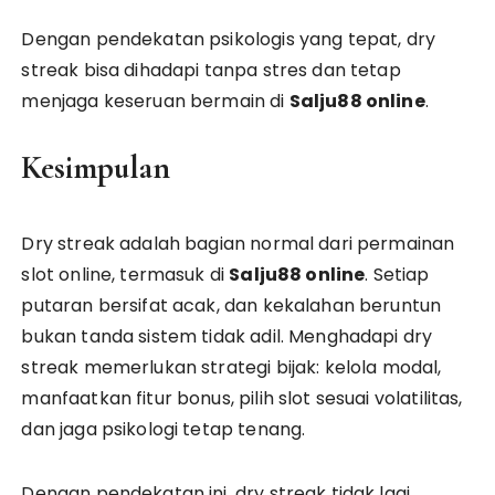
Dengan pendekatan psikologis yang tepat, dry
streak bisa dihadapi tanpa stres dan tetap
menjaga keseruan bermain di
Salju88 online
.
Kesimpulan
Dry streak adalah bagian normal dari permainan
slot online, termasuk di
Salju88 online
. Setiap
putaran bersifat acak, dan kekalahan beruntun
bukan tanda sistem tidak adil. Menghadapi dry
streak memerlukan strategi bijak: kelola modal,
manfaatkan fitur bonus, pilih slot sesuai volatilitas,
dan jaga psikologi tetap tenang.
Dengan pendekatan ini, dry streak tidak lagi