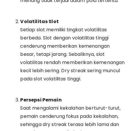
menang tidak terjadi dalam pola tertentu.
Volatilitas Slot
Setiap slot memiliki tingkat volatilitas
berbeda. Slot dengan volatilitas tinggi
cenderung memberikan kemenangan
besar, tetapi jarang. Sebaliknya, slot
volatilitas rendah memberikan kemenangan
kecil lebih sering. Dry streak sering muncul
pada slot volatilitas tinggi.
Persepsi Pemain
Saat mengalami kekalahan berturut-turut,
pemain cenderung fokus pada kekalahan,
sehingga dry streak terasa lebih lama dan