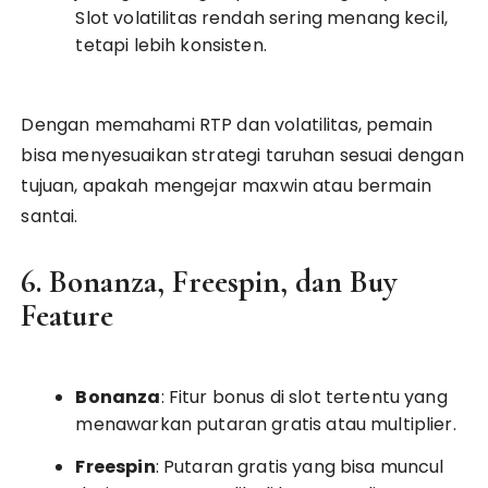
Slot volatilitas rendah sering menang kecil,
tetapi lebih konsisten.
Dengan memahami RTP dan volatilitas, pemain
bisa menyesuaikan strategi taruhan sesuai dengan
tujuan, apakah mengejar maxwin atau bermain
santai.
6. Bonanza, Freespin, dan Buy
Feature
Bonanza
: Fitur bonus di slot tertentu yang
menawarkan putaran gratis atau multiplier.
Freespin
: Putaran gratis yang bisa muncul