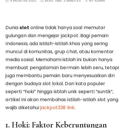
4 MONTHS AGO
READ TIME:
3 MINUTES
BY
ADMIN
Dunia
slot
online tidak hanya soal memutar
gulungan dan mengejar jackpot. Bagi pemain
Indonesia, ada istilah-istilah khas yang sering
muncul di komunitas, grup chat, atau komentar
media sosial. Memahami istilah ini bukan hanya
membuat pengalaman bermain lebih seru, tetapi
juga membantu pemain baru menyesuaikan diri
dengan budaya slot lokal. Dari kata populer
seperti “hoki” hingga istilah unik seperti “suntik”,
artikel ini akan membahas istilah-istilah slot yang
wajib diketahui
jackpot338 link
.
1. Hoki: Faktor Keberuntungan