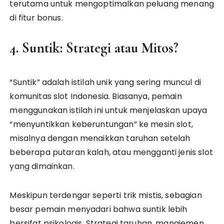
terutama untuk mengoptimalkan peluang menang
di fitur bonus.
4. Suntik: Strategi atau Mitos?
“Suntik” adalah istilah unik yang sering muncul di
komunitas slot Indonesia. Biasanya, pemain
menggunakan istilah ini untuk menjelaskan upaya
“menyuntikkan keberuntungan” ke mesin slot,
misalnya dengan menaikkan taruhan setelah
beberapa putaran kalah, atau mengganti jenis slot
yang dimainkan.
Meskipun terdengar seperti trik mistis, sebagian
besar pemain menyadari bahwa suntik lebih
bersifat psikologis. Strategi taruhan, manajemen