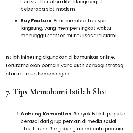
dari scatter atau dibeli langsung di
beberapa slot modern.
Buy Feature
: Fitur membeli freespin
langsung, yang mempersingkat waktu
menunggu scatter muncul secara alami.
Istilah ini sering digunakan di komunitas online,
terutama oleh pemain yang aktif berbagi strategi
atau momen kemenangan.
7. Tips Memahami Istilah Slot
Gabung Komunitas
: Banyak istilah populer
berasal dari grup pemain di media sosial
atau forum. Bergabung membantu pemain