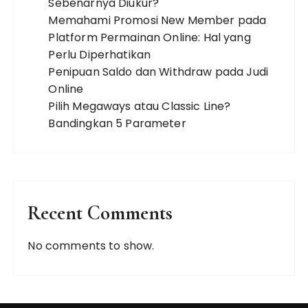
Sebenarnya Diukur?
Memahami Promosi New Member pada
Platform Permainan Online: Hal yang
Perlu Diperhatikan
Penipuan Saldo dan Withdraw pada Judi
Online
Pilih Megaways atau Classic Line?
Bandingkan 5 Parameter
Recent Comments
No comments to show.