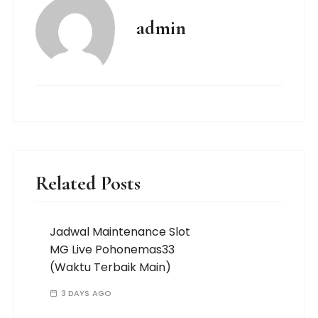
admin
Related Posts
Jadwal Maintenance Slot
MG Live Pohonemas33
(Waktu Terbaik Main)
3 DAYS AGO