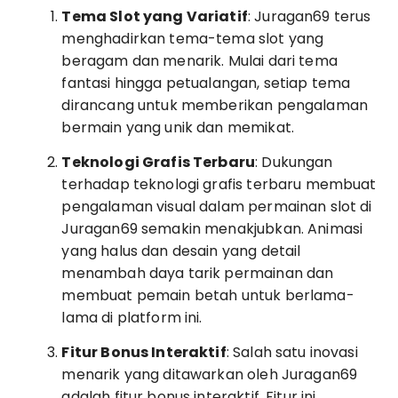
Tema Slot yang Variatif
: Juragan69 terus
menghadirkan tema-tema slot yang
beragam dan menarik. Mulai dari tema
fantasi hingga petualangan, setiap tema
dirancang untuk memberikan pengalaman
bermain yang unik dan memikat.
Teknologi Grafis Terbaru
: Dukungan
terhadap teknologi grafis terbaru membuat
pengalaman visual dalam permainan slot di
Juragan69 semakin menakjubkan. Animasi
yang halus dan desain yang detail
menambah daya tarik permainan dan
membuat pemain betah untuk berlama-
lama di platform ini.
Fitur Bonus Interaktif
: Salah satu inovasi
menarik yang ditawarkan oleh Juragan69
adalah fitur bonus interaktif. Fitur ini