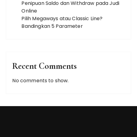
Penipuan Saldo dan Withdraw pada Judi
Online
Pilih Megaways atau Classic Line?
Bandingkan 5 Parameter
Recent Comments
No comments to show.