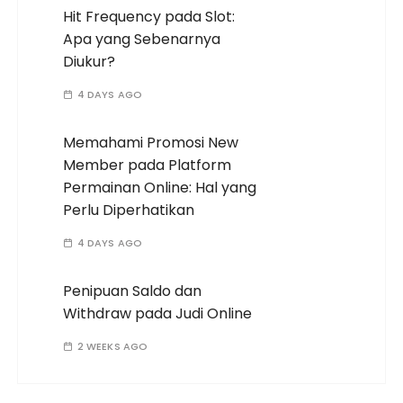
Hit Frequency pada Slot:
Apa yang Sebenarnya
Diukur?
4 DAYS AGO
Memahami Promosi New
Member pada Platform
Permainan Online: Hal yang
Perlu Diperhatikan
4 DAYS AGO
Penipuan Saldo dan
Withdraw pada Judi Online
2 WEEKS AGO