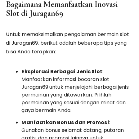
Bagaimana Memanfaatkan Inovasi
Slot di Juragan69
Untuk memaksimalkan pengalaman bermain slot
di Juragan69, berikut adalah beberapa tips yang
bisa Anda terapkan:
Eksplorasi Berbagai Jenis Slot
:
Manfaatkan informasi bocoran slot
Juragan69 untuk menjelajahi berbagai jenis
permainan yang ditawarkan. Pilihlah
permainan yang sesuai dengan minat dan
gaya bermain Anda.
Manfaatkan Bonus dan Promosi
:
Gunakan bonus selamat datang, putaran
gratis, dan promosi lainnya untuk