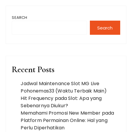
SEARCH
Search
Recent Posts
Jadwal Maintenance Slot MG Live
Pohonemas33 (Waktu Terbaik Main)
Hit Frequency pada Slot: Apa yang
Sebenarnya Diukur?
Memahami Promosi New Member pada
Platform Permainan Online: Hal yang
Perlu Diperhatikan