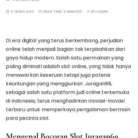
2 YEARS AGO
READ TIME:
2 MINUTES
BY
ADMIN
Di era digital yang terus berkembang, perjudian
online telah menjadi bagian tak terpisahkan dari
gaya hidup modern. Salah satu permainan yang
paling diminati adalah slot online, yang tidak hanya
menawarkan keseruan tetapi juga potensi
keuntungan yang menggiurkan. Juragan69,
sebagai salah satu platform judi online terkemuka
di Indonesia, terus menghadirkan inovasi-inovasi
terbaru untuk memperkaya pengalaman bermain
para pecinta slot.
Mengenal Bocoran Slot Juragan69