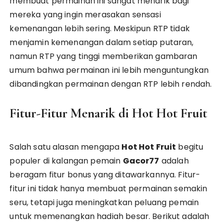
membuat permainan ini sangat menarik bagi
mereka yang ingin merasakan sensasi
kemenangan lebih sering. Meskipun RTP tidak
menjamin kemenangan dalam setiap putaran,
namun RTP yang tinggi memberikan gambaran
umum bahwa permainan ini lebih menguntungkan
dibandingkan permainan dengan RTP lebih rendah.
Fitur-Fitur Menarik di Hot Hot Fruit
Salah satu alasan mengapa
Hot Hot Fruit
begitu
populer di kalangan pemain
Gacor77
adalah
beragam fitur bonus yang ditawarkannya. Fitur-
fitur ini tidak hanya membuat permainan semakin
seru, tetapi juga meningkatkan peluang pemain
untuk memenangkan hadiah besar. Berikut adalah