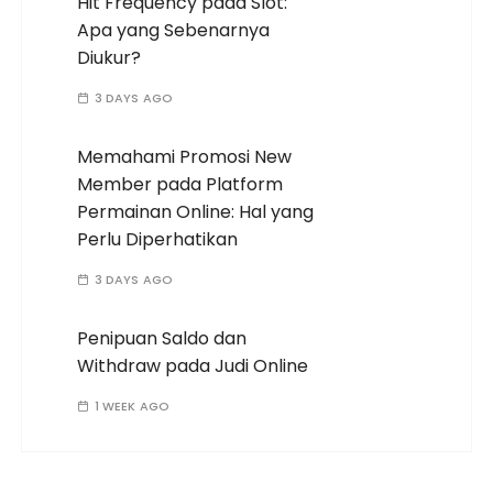
Hit Frequency pada Slot:
Apa yang Sebenarnya
Diukur?
3 DAYS AGO
Memahami Promosi New
Member pada Platform
Permainan Online: Hal yang
Perlu Diperhatikan
3 DAYS AGO
Penipuan Saldo dan
Withdraw pada Judi Online
1 WEEK AGO