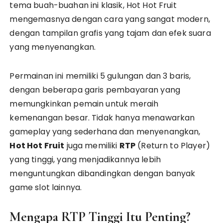
tema buah-buahan ini klasik, Hot Hot Fruit
mengemasnya dengan cara yang sangat modern,
dengan tampilan grafis yang tajam dan efek suara
yang menyenangkan.
Permainan ini memiliki 5 gulungan dan 3 baris,
dengan beberapa garis pembayaran yang
memungkinkan pemain untuk meraih
kemenangan besar. Tidak hanya menawarkan
gameplay yang sederhana dan menyenangkan,
Hot Hot Fruit
juga memiliki
RTP
(Return to Player)
yang tinggi, yang menjadikannya lebih
menguntungkan dibandingkan dengan banyak
game slot lainnya.
Mengapa RTP Tinggi Itu Penting?