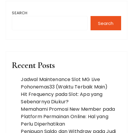
SEARCH
Search
Recent Posts
Jadwal Maintenance Slot MG Live
Pohonemas33 (Waktu Terbaik Main)
Hit Frequency pada Slot: Apa yang
Sebenarnya Diukur?
Memahami Promosi New Member pada
Platform Permainan Online: Hal yang
Perlu Diperhatikan
Penipuan Saldo dan Withdraw pada Judi