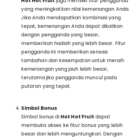
Hot Hot Fruit
juga memiliki fitur pengganda
yang meningkatkan nilai kemenangan Anda.
Jika Anda mendapatkan kombinasi yang
tepat, kemenangan Anda dapat dikalikan
dengan pengganda yang besar,
memberikan hadiah yang lebih besar. Fitur
pengganda ini memberikan sensasi
tambahan dan kesempatan untuk meraih
kemenangan yang jauh lebih besar,
terutama jika pengganda muncul pada
putaran yang tepat.
Simbol Bonus
Simbol bonus di
Hot Hot Fruit
dapat
membuka akses ke fitur bonus yang lebih
besar dan lebih menguntungkan. Dengan