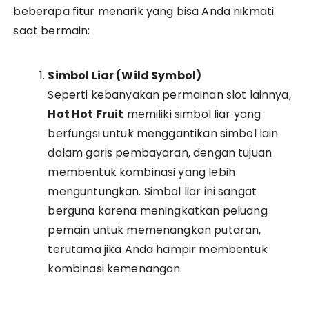
beberapa fitur menarik yang bisa Anda nikmati
saat bermain:
Simbol Liar (Wild Symbol)
Seperti kebanyakan permainan slot lainnya,
Hot Hot Fruit
memiliki simbol liar yang
berfungsi untuk menggantikan simbol lain
dalam garis pembayaran, dengan tujuan
membentuk kombinasi yang lebih
menguntungkan. Simbol liar ini sangat
berguna karena meningkatkan peluang
pemain untuk memenangkan putaran,
terutama jika Anda hampir membentuk
kombinasi kemenangan.