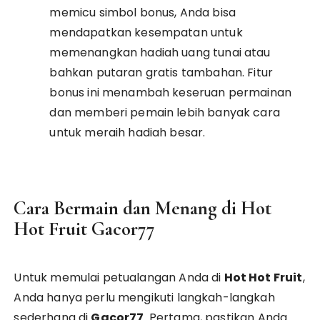
memicu simbol bonus, Anda bisa
mendapatkan kesempatan untuk
memenangkan hadiah uang tunai atau
bahkan putaran gratis tambahan. Fitur
bonus ini menambah keseruan permainan
dan memberi pemain lebih banyak cara
untuk meraih hadiah besar.
Cara Bermain dan Menang di Hot
Hot Fruit Gacor77
Untuk memulai petualangan Anda di
Hot Hot Fruit
,
Anda hanya perlu mengikuti langkah-langkah
sederhana di
Gacor77
. Pertama, pastikan Anda