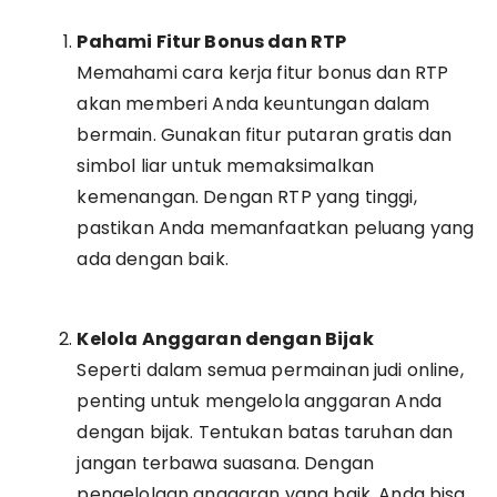
Pahami Fitur Bonus dan RTP
Memahami cara kerja fitur bonus dan RTP
akan memberi Anda keuntungan dalam
bermain. Gunakan fitur putaran gratis dan
simbol liar untuk memaksimalkan
kemenangan. Dengan RTP yang tinggi,
pastikan Anda memanfaatkan peluang yang
ada dengan baik.
Kelola Anggaran dengan Bijak
Seperti dalam semua permainan judi online,
penting untuk mengelola anggaran Anda
dengan bijak. Tentukan batas taruhan dan
jangan terbawa suasana. Dengan
pengelolaan anggaran yang baik, Anda bisa