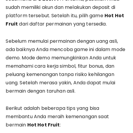
sudah memiliki akun dan melakukan deposit di
platform tersebut. Setelah itu, pilih game
Hot Hot
Fruit
dari daftar permainan yang tersedia.
Sebelum memulai permainan dengan uang asli,
ada baiknya Anda mencoba game ini dalam mode
demo. Mode demo memungkinkan Anda untuk
memahami cara kerja simbol, fitur bonus, dan
peluang kemenangan tanpa risiko kehilangan
uang. Setelah merasa yakin, Anda dapat mulai
bermain dengan taruhan asli.
Berikut adalah beberapa tips yang bisa
membantu Anda meraih kemenangan saat
bermain
Hot Hot Fruit
: