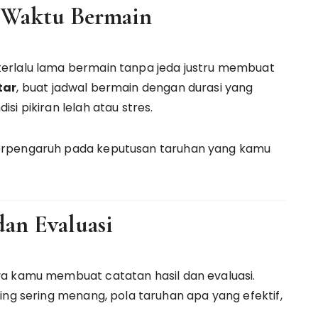
 Waktu Bermain
erlalu lama bermain tanpa jeda justru membuat
tar
, buat jadwal bermain dengan durasi yang
i pikiran lelah atau stres.
erpengaruh pada keputusan taruhan yang kamu
dan Evaluasi
ya kamu membuat catatan hasil dan evaluasi.
ing sering menang, pola taruhan apa yang efektif,