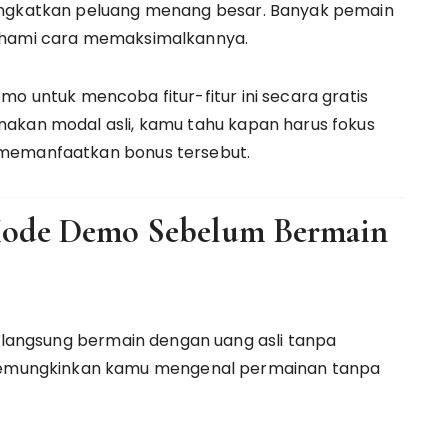
ningkatkan peluang menang besar. Banyak pemain
mahami cara memaksimalkannya.
emo untuk mencoba fitur-fitur ini secara gratis
nakan modal asli, kamu tahu kapan harus fokus
 memanfaatkan bonus tersebut.
Mode Demo Sebelum Bermain
h langsung bermain dengan uang asli tanpa
mungkinkan kamu mengenal permainan tanpa