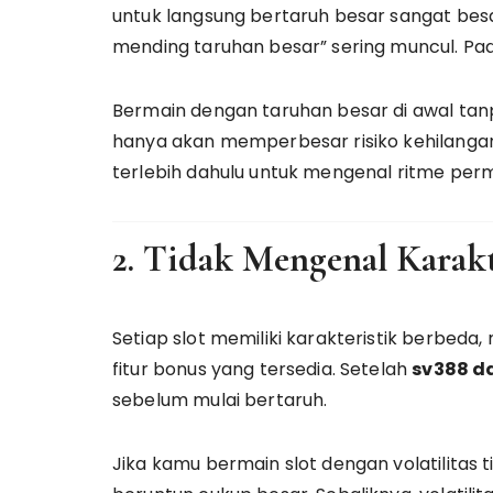
untuk langsung bertaruh besar sangat besa
mending taruhan besar” sering muncul. Padah
Bermain dengan taruhan besar di awal t
hanya akan memperbesar risiko kehilangan
terlebih dahulu untuk mengenal ritme perm
2. Tidak Mengenal Karakt
Setiap slot memiliki karakteristik berbeda, m
fitur bonus yang tersedia. Setelah
sv388 d
sebelum mulai bertaruh.
Jika kamu bermain slot dengan volatilitas t