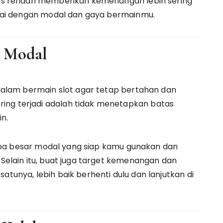
itas rendah memberikan kemenangan lebih sering
esuai dengan modal dan gaya bermainmu.
n Modal
lam bermain slot agar tetap bertahan dan
ing terjadi adalah tidak menetapkan batas
n.
apa besar modal yang siap kamu gunakan dan
. Selain itu, buat juga target kemenangan dan
atunya, lebih baik berhenti dulu dan lanjutkan di