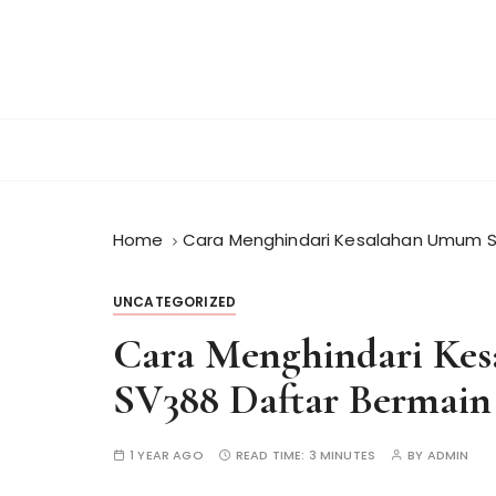
S
k
i
p
t
o
c
o
n
Home
Cara Menghindari Kesalahan Umum Se
t
e
UNCATEGORIZED
n
Cara Menghindari Ke
t
SV388 Daftar Bermain
1 YEAR AGO
READ TIME:
3 MINUTES
BY
ADMIN