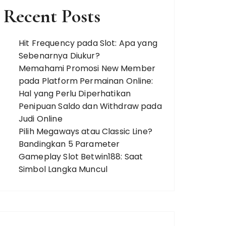
Recent Posts
Hit Frequency pada Slot: Apa yang
Sebenarnya Diukur?
Memahami Promosi New Member
pada Platform Permainan Online:
Hal yang Perlu Diperhatikan
Penipuan Saldo dan Withdraw pada
Judi Online
Pilih Megaways atau Classic Line?
Bandingkan 5 Parameter
Gameplay Slot Betwin188: Saat
Simbol Langka Muncul